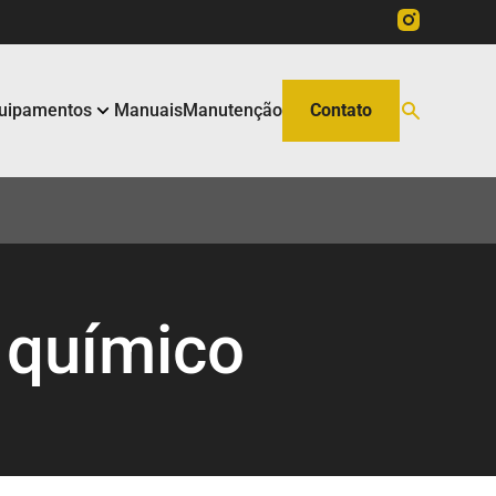
uipamentos
Manuais
Manutenção
Contato
 químico