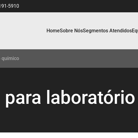
191-5910
Home
Sobre Nós
Segmentos Atendidos
Eq
o químico
para laboratório