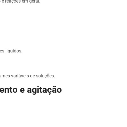
 e reações em geral.
es líquidos.
umes variáveis de soluções.
nto e agitação