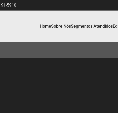
191-5910
Home
Sobre Nós
Segmentos Atendidos
Eq