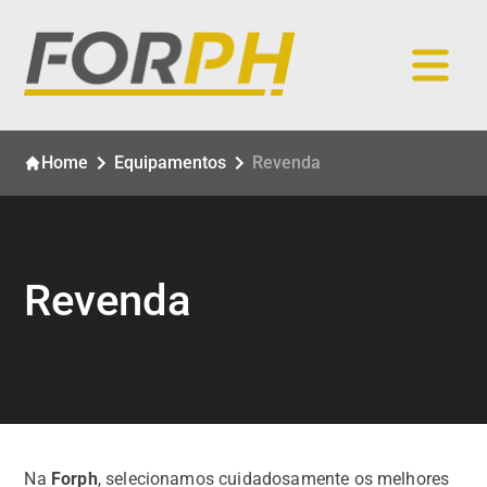
Home
Equipamentos
Revenda
Revenda
Na
Forph
, selecionamos cuidadosamente os melhores