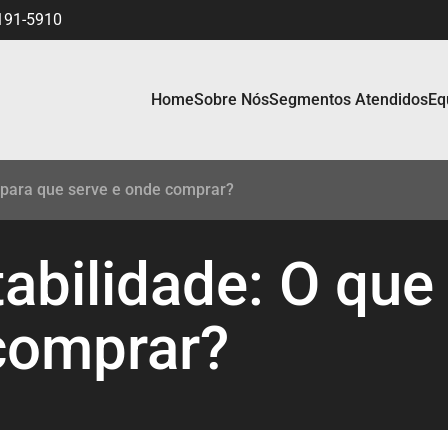
191-5910
Home
Sobre Nós
Segmentos Atendidos
Eq
 para que serve e onde comprar?
abilidade: O que 
comprar?