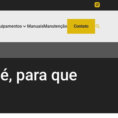
uipamentos
Manuais
Manutenção
Contato
é, para que